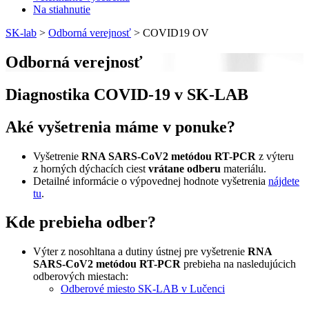
Na stiahnutie
SK-lab
>
Odborná verejnosť
>
COVID19 OV
Odborná verejnosť
Diagnostika COVID-19 v SK-LAB
Aké vyšetrenia máme v ponuke?
Vyšetrenie
RNA SARS-CoV2 metódou RT-PCR
z výteru
z horných dýchacích ciest
vrátane odberu
materiálu.
Detailné informácie o výpovednej hodnote vyšetrenia
nájdete
tu
.
Kde prebieha odber?
Výter z nosohltana a dutiny ústnej pre vyšetrenie
RNA
SARS-CoV2 metódou RT-PCR
prebieha na nasledujúcich
odberových miestach:
Odberové miesto SK-LAB v Lučenci