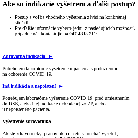
Aké sú indikácie vyšetrení a ďalší postup?
Postup a voľba vhodného vyšetrenia závisí na konkrétnej
situácii.
Pre ďalšie informácie vyberte jednu z nasledujúcich možností,
prípadne nás kontaktujte na
047 4333 211
:
Zdravotná indikácia
-►
Potrebujem laboratórne vyšetrenie u pacienta s podozrením
na ochorenie COVID-19.
Iná indikácia a nepoistení -►
Potrebujem laboratórne vyšetrenie COVID-19 pred umiestnením
do DSS, alebo inej indikácie nehradenej zo ZP, alebo
u nepoisteného pacienta.
Vyšetrenie zdravotníka
Ak ste zdravotnícky pracovník a chcete sa nechať vyšetriť,