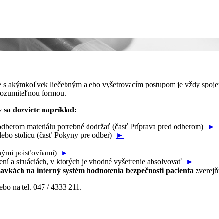
že s akýmkoľvek liečebným alebo vyšetrovacím postupom je vždy spojen
zrozumiteľnou formou.
v sa dozviete napríklad:
d odberom materiálu potrebné dodržať (časť Príprava pred odberom)
►
lebo stolicu (časť Pokyny pre odber)
►
otnými poisťovňami)
►
ní a situáciách, v ktorých je vhodné vyšetrenie absolvovať
►
avkách na interný systém hodnotenia bezpečnosti pacienta
zverejň
ebo na tel. 047 / 4333 211.