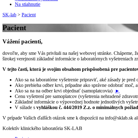
Na stiahnutie
SK-lab
>
Pacient
Pacient
Vážení pacienti,
dovoľte, aby sme Vás privítali na našej webovej stránke. Chápeme, 
širokej verejnosti základné informácie o laboratórnych vyšetreniach 
V tejto časti, ktorá je svojím obsahom prispôsobená pre paciento
Ako sa na laboratórne vyšetrenie pripraviť, aké zásady je pre
Ako prebieha odber krvi, prípadne ako správne odobrať moč, a
Ako sa na na odber krvi objednať (samoplatcovia)
►
Cenu vyšetrení pre samoplatcov (vyšetrenia nehradené zdrav
Základné informácie o výpovednej hodnote jednotlivých vyšetre
V súlade s
vyhláškou č. 444/2019 Z.z. o minimálnych požiad
V prípade Vašich ďalších otázok sme k dispozícii na info@sklab.sk al
Kolektív klinického laboratória SK-LAB